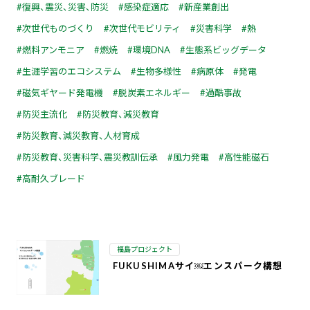
復興、震災、災害、防災
感染症適応
新産業創出
次世代ものづくり
次世代モビリティ
災害科学
熱
燃料アンモニア
燃焼
環境DNA
生態系ビッグデータ
生涯学習のエコシステム
生物多様性
病原体
発電
磁気ギヤード発電機
脱炭素エネルギー
過酷事故
防災主流化
防災教育、減災教育
防災教育、減災教育、人材育成
防災教育、災害科学、震災教訓伝承
風力発電
高性能磁石
高耐久ブレード
福島プロジェクト
FUKUSHIMAサイ￼エンスパーク構想