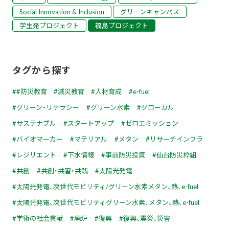
Social Innovation & Inclusion
グリーンキャンパス
学生発プロジェクト
福島プロジェクト
タグから探す
#防災教育 #減災教育 #人材育成
e-fuel
グリーン・リテラシー
グリーン水素
グローカル
サステナブル
スタートアップ
ゼロエミッション
バイオマーカー
マテリアル
メタン
リサーチインフラ
レジリエント
下水情報
事前防災投資
仙台防災枠組
共創
共創・共習・共践
太陽光発電
太陽光発電、次世代モビリティ/グリーン水素メタン、熱、e-fuel
太陽光発電、次世代モビリティグリーン水素、メタン、熱、e-fuel
学術の社会貢献
廃炉
復興
復興、震災、災害