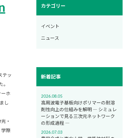
n
カテゴリー
イベント
ニュース
ステッ
新着記事
した。
ナーホ
2026.08.05
高周波電子基板向けポリマーの耐溶
まし
剤性向上の仕組みを解明 ― シミュレ
ーションで見る三次元ネットワーク
分光・
の形成過程 ―
、学際
2026.07.03