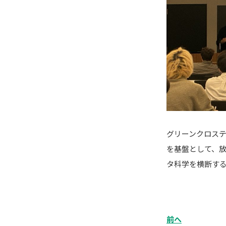
グリーンクロス
を基盤として、
タ科学を横断す
前へ