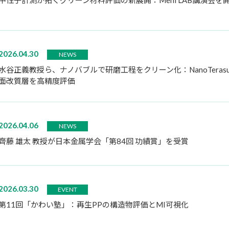
中性子計測が拓くグリーン材料評価の新展開：Meni LAB講演会を
2026.04.30
NEWS
水谷正義教授ら、ナノバブルで研磨工程をクリーン化：NanoTeras
面改質層を高精度評価
2026.04.06
NEWS
齊藤 雄太 教授が日本金属学会「第84回 功績賞」を受賞
2026.03.30
EVENT
第11回「かわい塾」：再生PPの構造物評価とMI可視化