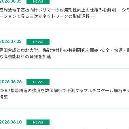
2026.08.05
NEWS
高周波電子基板向けポリマーの耐溶剤性向上の仕組みを解明 ― シ
ーションで見る三次元ネットワークの形成過程 ―
2026.07.03
NEWS
豊田合成と東北大学、機能性材料の共創研究を開始 -安全・快適・
な高機能材料の開発を加速-
2026.06.26
NEWS
CFRP接着構造の強度を数値解析で予測するマルチスケール解析モ
構築
2026.06.10
NEWS